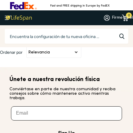
Fast and FREE shipping in Europe by FedEX
0
Firme en el
Homepage
Busca en
Busca en
Ordenar por
Únete a nuestra revolución física
Conviértase en parte de nuestra comunidad y reciba
consejos sobre cómo mantenerse activo mientras
trabaja.
Email