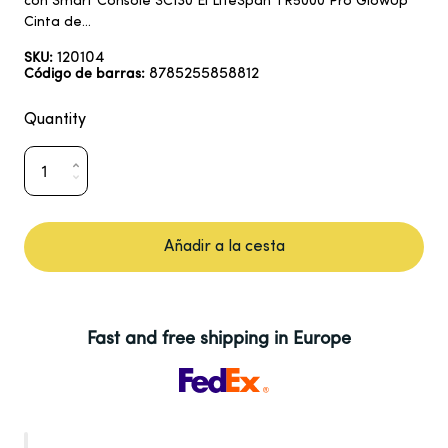
con Smart Console SC130 El LifeSpan TR5000 Pro GlowUp
Cinta de...
120104
SKU:
8785255858812
Código de barras:
Quantity
Añadir a la cesta
Fast and free shipping in Europe