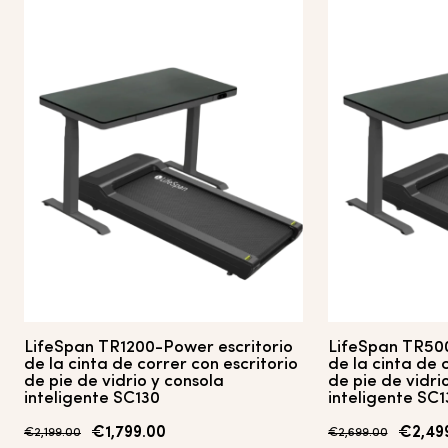
LifeSpan
TR1200-
Power
escritorio
LifeSpan
TR50
de la cinta de correr
con escritorio
de la cinta de 
de pie de vidrio y consola
de pie de vidri
inteligente SC130
inteligente SC1
€1,799.00
€2,49
€2,199.00
€2,699.00