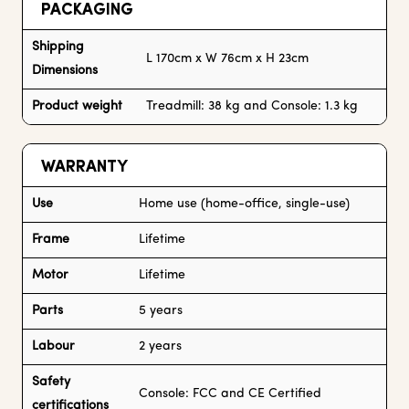
PACKAGING
Shipping
L 170cm x W 76cm x H 23cm
Dimensions
Product weight
Treadmill: 38 kg and Console: 1.3 kg
WARRANTY
Use
Home use (home-office, single-use)
Frame
Lifetime
Motor
Lifetime
Parts
5 years
Labour
2 years
Safety
Console: FCC and CE Certified
certifications