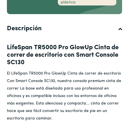
proceso de devolución. Lamentablemente, no se pueden
plástico
Frame
:
3
procesar devoluciones sin notificación previa.
Si desea comprar 3 o más unidades, ofrecemos un modelo
Motor (
Cintas de correr
):
3
de precios escalonados. Si le interesa obtener más
Regiones:
1
Mano de obra:
1
información, haga clic en el botón a continuación y
Certificado CE:
Sí
complete el formulario.
Descripción
Nuestra garantía está diseñada para asegurar que el
Contáctenos al +31 (0) 859022245 o al
corazón y el alma de su equipo resistirán la prueba del
info@lifespaneurope.com to Aprende más.
LifeSpan
TR5000 Pro GlowUp
Cinta de
tiempo y reflejarán nuestra confianza en la solidez y
correr de escritorio
con Smart Console
confiabilidad de nuestros productos.
SC130
En
LifeSpan
No nos dedicamos solo a vender productos de
fitness. Nos dedicamos a promover un estilo de vida, un
El
LifeSpan
TR5000 Pro GlowUp
Cinta de correr de escritorio
compromiso y una relación a largo plazo para tu salud y
Con Smart Console SC130, nuestra consola premium
cinta de
bienestar. Nuestra garantía es nuestra promesa de
correr
La base está diseñada para uso profesional en
acompañarte en cada paso, pedaleo y zancada.
oficinas y es compatible incluso con los entornos de oficina
más exigentes. Esta silenciosa y compacta...
cinta de correr
hace que sea fácil convertir su escritorio de pie en un
escritorio para caminar.