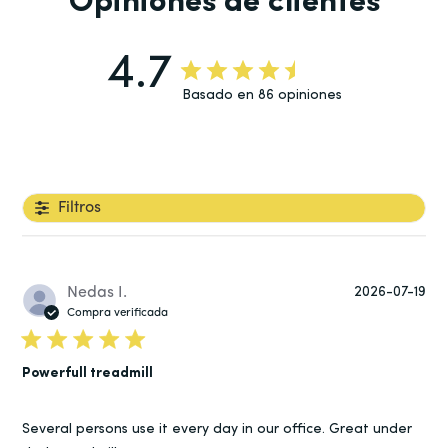
Opiniones de clientes
4.7
Basado en 86 opiniones
Filtros
Fe
Nedas I.
2026-07-19
de
Compra verificada
pub
Powerfull treadmill
Several persons use it every day in our office. Great under