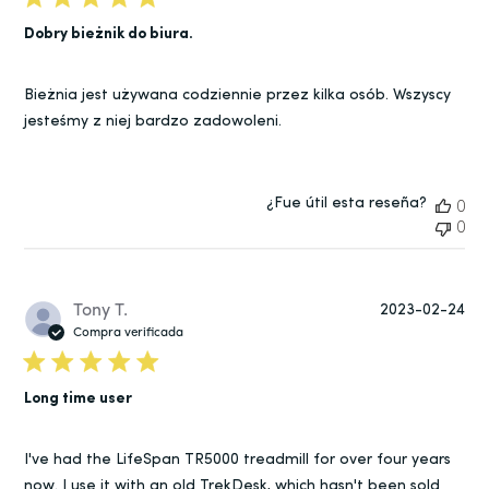
Dobry bieżnik do biura.
Bieżnia jest używana codziennie przez kilka osób. Wszyscy
jesteśmy z niej bardzo zadowoleni.
¿Fue útil esta reseña?
0
0
Fe
Tony T.
2023-02-24
de
Compra verificada
pub
Long time user
I've had the LifeSpan TR5000 treadmill for over four years
now. I use it with an old TrekDesk, which hasn't been sold