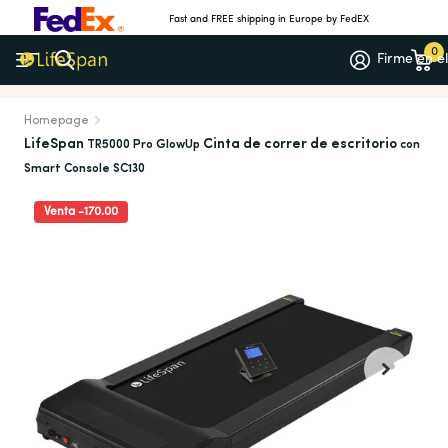
Fast and FREE shipping in Europe by FedEX
0
Firme en el
Meer dan 1.000 5-sterrenrecensies
(4.7/5)
Homepage
LifeSpan
Cinta de correr de escritorio
TR5000 Pro GlowUp
con
Smart Console SC130
Venta -170.00