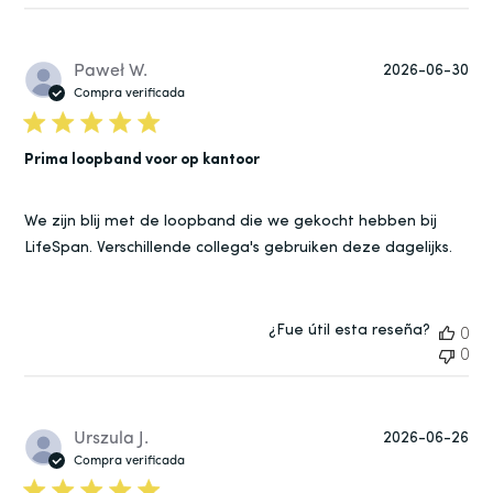
Fe
Paweł W.
2026-06-30
de
Compra verificada
pub
Prima loopband voor op kantoor
We zijn blij met de loopband die we gekocht hebben bij
LifeSpan. Verschillende collega's gebruiken deze dagelijks.
¿Fue útil esta reseña?
0
0
Fe
Urszula J.
2026-06-26
de
Compra verificada
pub