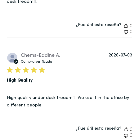
desk treadmill.
¿Fue útil esta reseña?
0
0
Fe
Chems-Eddine A.
2026-07-03
de
Compra verificada
pub
High Quality
High quality under desk treadmill. We use it in the office by
different people.
¿Fue útil esta reseña?
0
0