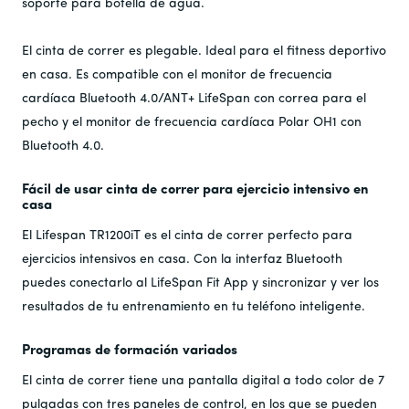
soporte para botella de agua.
corazón y el alma de su equipo resistirán la prueba del
tiempo y reflejarán nuestra confianza en la solidez y
confiabilidad de nuestros productos.
El cinta de correr es plegable. Ideal para el fitness deportivo
en casa. Es compatible con el monitor de frecuencia
En
LifeSpan
No nos dedicamos solo a vender productos de
fitness. Nos dedicamos a promover un estilo de vida, un
cardíaca Bluetooth 4.0/ANT+ LifeSpan con correa para el
compromiso y una relación a largo plazo para tu salud y
pecho y el monitor de frecuencia cardíaca Polar OH1 con
bienestar. Nuestra garantía es nuestra promesa de
Bluetooth 4.0.
acompañarte en cada paso, pedaleo y zancada.
Fácil de usar cinta de correr para ejercicio intensivo en
casa
El Lifespan TR1200iT es el cinta de correr perfecto para
ejercicios intensivos en casa. Con la interfaz Bluetooth
puedes conectarlo al LifeSpan Fit App y sincronizar y ver los
resultados de tu entrenamiento en tu teléfono inteligente.
Programas de formación variados
El cinta de correr tiene una pantalla digital a todo color de 7
pulgadas con tres paneles de control, en los que se pueden