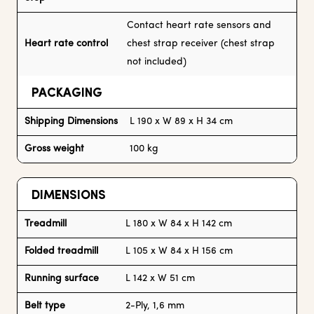
Contact heart rate sensors and
Heart rate control
chest strap receiver (chest strap
not included)
PACKAGING
Shipping Dimensions
L 190 x W 89 x H 34 cm
Gross weight
100 kg
DIMENSIONS
Treadmill
L 180 x W 84 x H 142 cm
Folded treadmill
L 105 x W 84 x H 156 cm
Running surface
L 142 x W 51 cm
Belt type
2-Ply, 1,6 mm