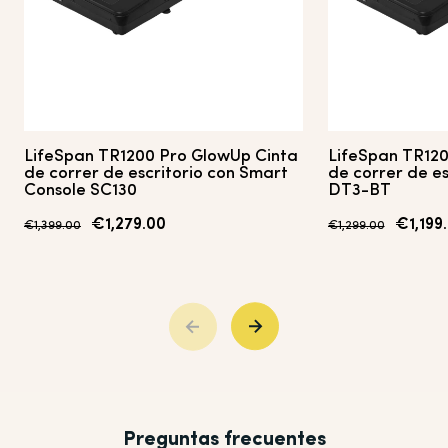
LifeSpan
TR1200 Pro GlowUp
Cinta
LifeSpan
TR120
de correr de escritorio
con Smart
de correr de es
Console SC130
DT3-BT
€1,279.00
€1,199
€1,399.00
€1,299.00
Preguntas frecuentes