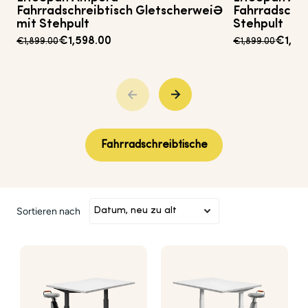
Fahrradschreibtisch
Gletscherweiß
Fahrradschre
mit Stehpult
Stehpult
€1,598.00
€1,49
€1,899.00
€1,899.00
Fahrradschreibtische
Sortieren nach