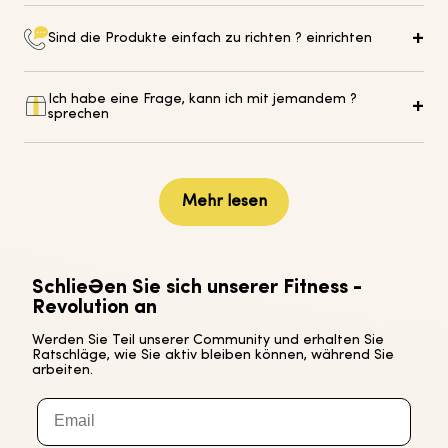
Sind die Produkte einfach zu richten ? einrichten
Alle unsere Geräte werden mit einfachen Anweisungen für
Ich habe eine Frage, kann ich mit jemandem ?
die einfache Einrichtung und Installation bei Ihnen zu Hause
sprechen
oder im Büro geliefert.
Ja, natürlich. Weitere Informationen und
Kontaktinformationen finden Sie in unserem Hilfe-Center.
Mehr lesen
Schließen Sie sich unserer Fitness -
Revolution an
Werden Sie Teil unserer Community und erhalten Sie
Ratschläge, wie Sie aktiv bleiben können, während Sie
arbeiten.
Email