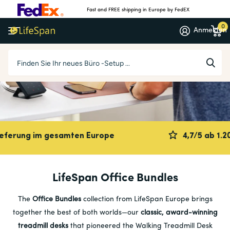
Fast and FREE shipping in Europe by FedEX
0
Anmelden
ng im gesamten Europe
4,7/5 ab 1.200 üb
LifeSpan Office Bundles
The
Office Bundles
collection from LifeSpan Europe brings
together the best of both worlds—our
classic, award-winning
treadmill desks
that pioneered the Walking Treadmill Desk