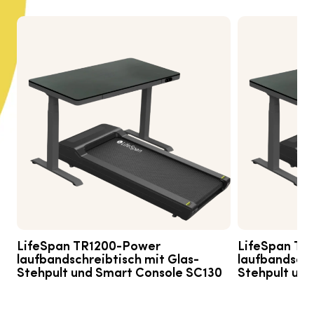
LifeSpan
TR1200-
Power
LifeSpan
TR
laufbandschreibtisch
mit Glas-
laufbandschr
Stehpult und Smart Console SC130
Stehpult un