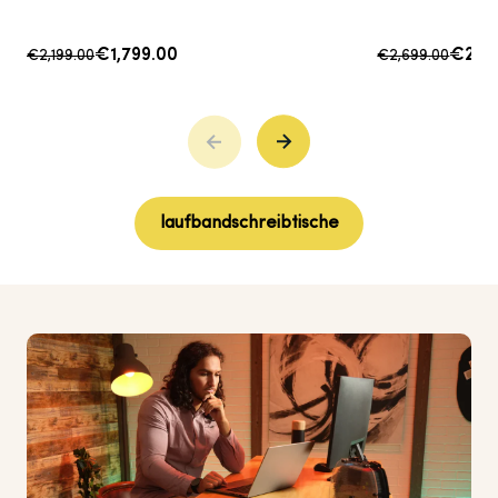
€1,799.00
€2,4
€2,199.00
€2,699.00
laufbandschreibtische