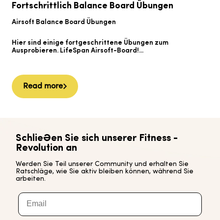
A
Fortschrittlich
Balance Board
Übungen
B
Airsoft
Balance Board
Übungen
H
Hier sind einige fortgeschrittene Übungen zum
L
Ausprobieren.
LifeSpan
Airsoft-Board!...
Read more
Schließen Sie sich unserer Fitness -
Revolution an
Werden Sie Teil unserer Community und erhalten Sie
Ratschläge, wie Sie aktiv bleiben können, während Sie
arbeiten.
Email