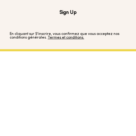
Sign Up
En cliquant sur S'inscrire, vous confirmez que vous acceptez nos
conditions générales.
Termes et conditions.