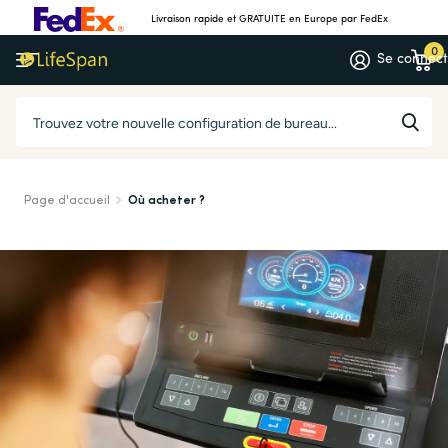
Livraison rapide et GRATUITE en
Europe
par FedEx
0
Se connec
Page d'accueil
Où acheter ?