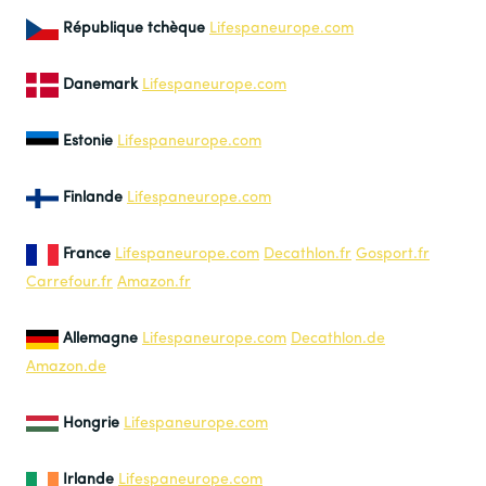
République tchèque
Lifespaneurope.com
Danemark
Lifespaneurope.com
Estonie
Lifespaneurope.com
Finlande
Lifespaneurope.com
France
Lifespaneurope.com
Decathlon.fr
Gosport.fr
Carrefour.fr
Amazon.fr
Allemagne
Lifespaneurope.com
Decathlon.de
Amazon.de
Hongrie
Lifespaneurope.com
Irlande
Lifespaneurope.com