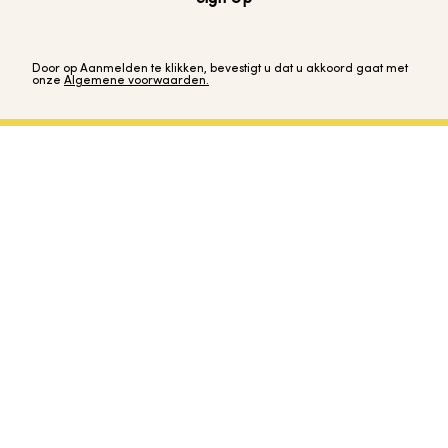
Door op Aanmelden te klikken, bevestigt u dat u akkoord gaat met
onze
Algemene voorwaarden.