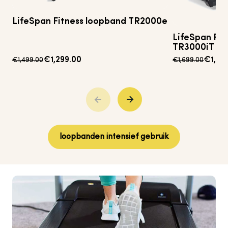
LifeSpan
Fitness
loopband
TR2000e
LifeSpan
Fit
TR3000iT
€1,299.00
€1,49
€1,499.00
€1,699.00
loopbanden intensief gebruik