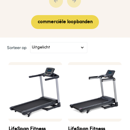
commerciële loopbanden
Sorteer op
LifeSpan Fitness
LifeSpan
Fitness