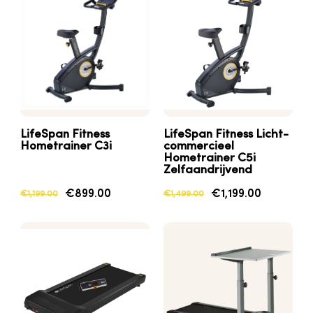
LifeSpan
Fitness
LifeSpan
Fitness
Licht-
Hometrainer
C3i
commercieel
Hometrainer
C5i
Zelfaandrijvend
€899.00
€1,199.00
€1,199.00
€1,499.00