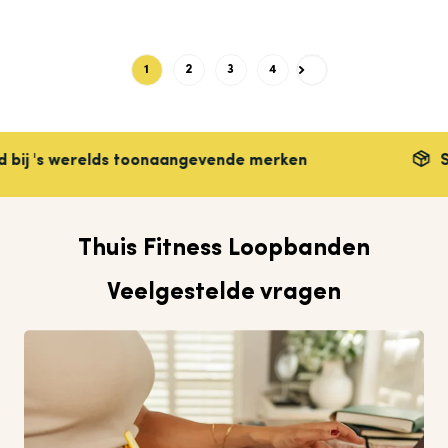
1
2
3
4
Next
 werelds toonaangevende merken
Snelle le
Thuis Fitness Loopbanden
Veelgestelde vragen