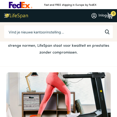
Fast and FREE shipping in Europe by FedEX
0
Inloggen
Fitness Loopbanden
Gebouwd met behulp van de sterkste materialen, krachtige
maar toch fluisterstille motoren en afgewerkt volgens
strenge normen, LifeSpan staat voor kwaliteit en prestaties
zonder compromissen.