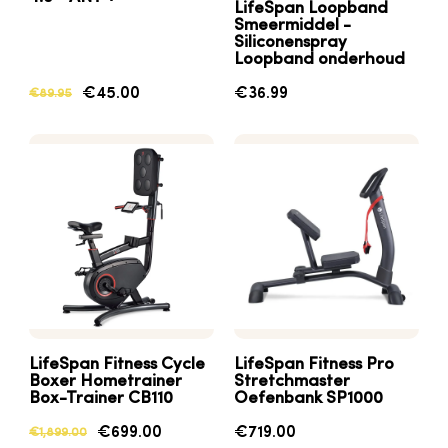
LifeSpan Loopband
Smeermiddel -
Siliconenspray
Loopband onderhoud
€45.00
€36.99
€89.95
LifeSpan
Fitness
Cycle
LifeSpan Fitness Pro
Boxer
Hometrainer
Stretchmaster
Box-Trainer CB110
Oefenbank SP1000
€699.00
€719.00
€1,899.00