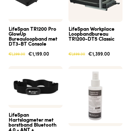
LifeSpan TR1200 Pro
LifeSpan Workplace
GlowUp
Loopbandbureau
Bureauloopband met
TR1200-DT5 Classic
DT3-BT Console
€1,199.00
€1,399.00
€1,299.00
€1,699.00
LifeSpan
Hartslagmeter met
borstband Bluetooth
4.0 - ANT +