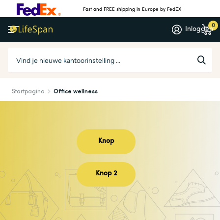
Fast and FREE shipping in Europe by FedEX
0
Inloggen
Startpagina
Office wellness
Knop
Knop 2