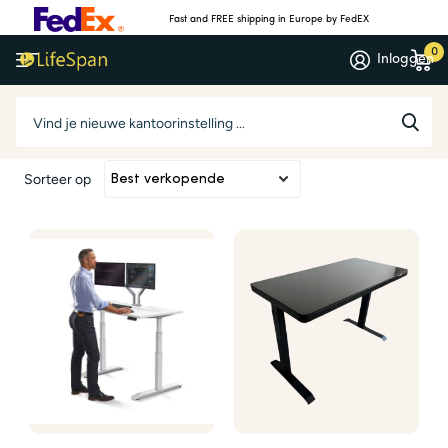
Fast and FREE shipping in Europe by FedEX
0
Inloggen
Sta-bureaus
Sorteer op