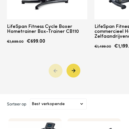
LifeSpan
Fitness
Cycle Boxer
LifeSpan
Fitnes
Hometrainer Box-Trainer CB110
commercieel
H
Zelfaandrijven
€699.00
€1,899.00
€1,199
€1,499.00
Sorteer op