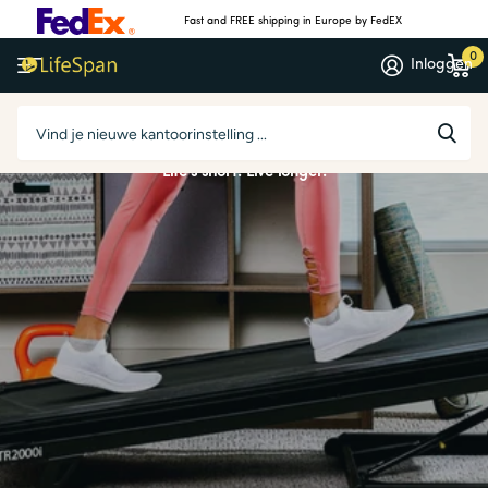
Fast and FREE shipping in Europe by FedEX
0
Inloggen
Thuis Fitness
Run, wandel of rijd, er is voor elk wat wils in ons veelzijdige Thuis
Fitness assortiment.
Life's short. Live longer.