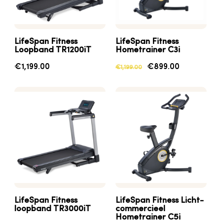
LifeSpan Fitness
LifeSpan
Fitness
Loopband TR1200iT
Hometrainer
C3i
€1,199.00
€899.00
€1,199.00
LifeSpan
Fitness
LifeSpan
Fitness
Licht-
loopband
TR3000iT
commercieel
Hometrainer
C5i