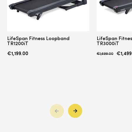
LifeSpan Fitness Loopband
LifeSpan
Fitnes
TR1200iT
TR3000iT
€1,199.00
€1,499
€1,699.00