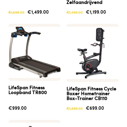
Zelfaandrijvend
€1,499.00
€1,199.00
€1,699.00
€1,499.00
LifeSpan Fitness
LifeSpan
Fitness
Cycle
Loopband TR800
Boxer
Hometrainer
Box-Trainer CB110
€999.00
€699.00
€1,899.00