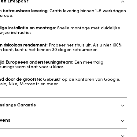
zen
?
LifeSpan
en betrouwbare levering:
Gratis levering binnen 1–5 werkdagen
urope
.
ige installatie en montage:
Snelle montage met duidelijke
ijze instructies.
n risicoloos rendement:
Probeer het thuis uit. Als u niet 100%
 bent, kunt u het binnen 30 dagen retourneren.
ijd
Europe
een ondersteuningsteam:
Een meertalig
uningsteam staat voor u klaar.
wd door de grootste:
Gebruikt op de kantoren van Google,
Tesla, Nike, Microsoft en meer.
nslange Garantie
van onze onwrikbare toewijding aan uw gezondheids- en
vens
Wij geloven in de duurzame kwaliteit van onze producten en
dat u het maximale uit uw investering haalt.
azijnen in het Verenigd Koninkrijk en Nederland, wat