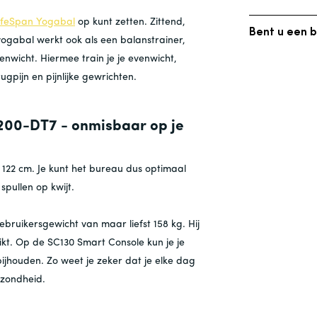
betekent dat 
Onze garantie
het Verenigd K
ifeSpan Yogabal
op kunt zetten. Zittend,
Is het produc
Thuisgebruik (
Bent u een b
yogabal werkt ook als een balanstrainer,
Al onze prijzen
Geen probleem
Frame
:
L
Wij hebben tw
nwicht. Hiermee train je je evenwicht,
Motor (
bedenktijd ga
Voor tijdsbest
Onderde
rugpijn en pijnlijke gewrichten.
1. Winkelen
Werk:
BT
2 
Als u een prod
CE-gecer
info@lifespa
Wilt u slechts
per e-mail en
in het winkel
Commercieel
00-DT7 - onmisbaar op je
voorafgaande 
afgetrokken.
Frame
:
genomen.
Motor (
2. Koop in bul
Onderde
 122 cm. Je kunt het bureau dus optimaal
Werk:
1
Wilt u 3 of me
CE-gecer
pullen op kwijt.
Wilt u meer we
Met onze gara
Neem contact 
bruikersgewicht van maar liefst 158 kg. Hij
apparatuur de 
info@lifespan
kt. Op de SC130 Smart Console kun je je
vertrouwen in
ijhouden. Zo weet je zeker dat je elke dag
Bij
LifeSpan
We
gezondheid.
levensstijl, e
welzijn. Onze 
pas van de we