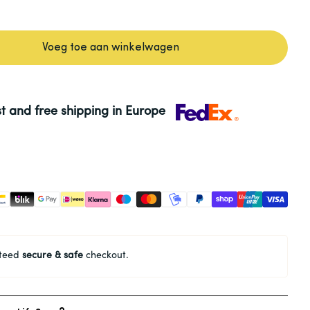
Voeg toe aan winkelwagen
st and free shipping in Europe
teed
secure & safe
checkout.