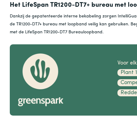
Het LifeSpan TR1200-DT7+ bureau met loo
Dankzij de gepatenteerde interne bekabeling zorgen IntelliGuard
de TR1200-DT7+ bureau met loopband veilig kan gebruiken. Be
met de LifeSpan TR1200-DT7 Bureauloopband.
Voor elk
Plant 
Compe
Redden