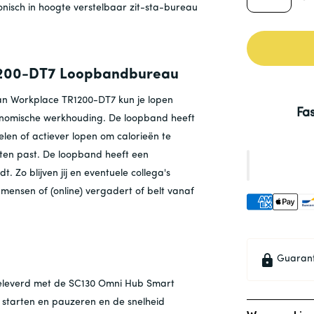
nisch in hoogte verstelbaar zit-sta-bureau
R1200-DT7 Loopbandbureau
eSpan Workplace TR1200-DT7 kun je lopen
Fa
rgonomische werkhouding. De loopband heeft
elen of actiever lopen om calorieën te
ften past. De loopband heeft een
t. Zo blijven jij en eventuele collega's
ensen of (online) vergadert of belt vanaf
Guaran
eleverd met de SC130 Omni Hub Smart
d starten en pauzeren en de snelheid