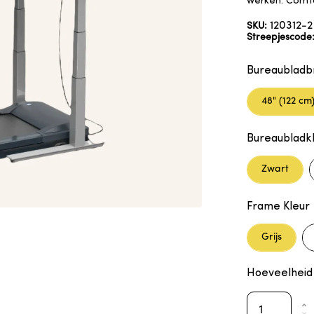
werken. Comfo
120312-2
SKU:
Streepjescode
Bureaubladb
48" (122 cm
Bureaubladk
Zwart
Frame
Kleur
Grijs
Hoeveelheid