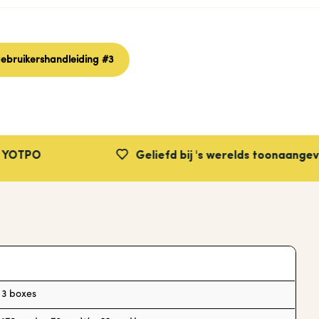
ebruikershandleiding #3
Geliefd bij 's werelds toonaangevende m
3 boxes