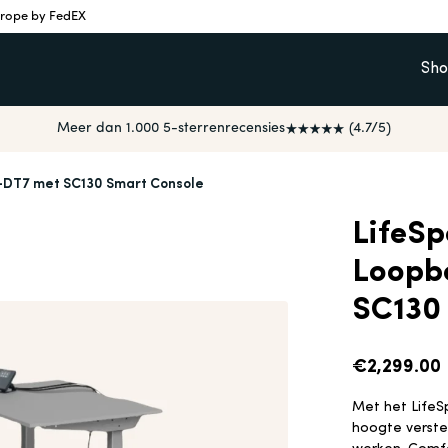
urope by FedEX
Sh
Meer dan 1.000 5-sterrenrecensies
(4.7/5)
-DT7 met SC130 Smart Console
LifeS
Loopb
SC130
€2,299.00
Met het LifeS
hoogte verstel