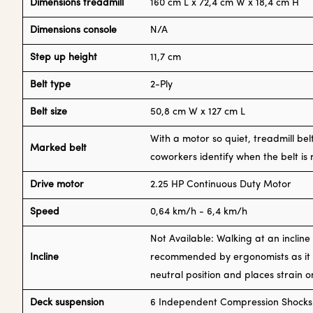
Dimensions treadmill
160 cm L x 72,4 cm W x 18,4 cm H
Dimensions console
N/A
Step up height
11,7 cm
Belt type
2-Ply
Belt size
50,8 cm W x 127 cm L
With a motor so quiet, treadmill be
Marked belt
coworkers identify when the belt is
Drive motor
2.25 HP Continuous Duty Motor
Speed
0,64 km/h - 6,4 km/h
Not Available: Walking at an incline
Incline
recommended by ergonomists as it 
neutral position and places strain o
Deck suspension
6 Independent Compression Shocks