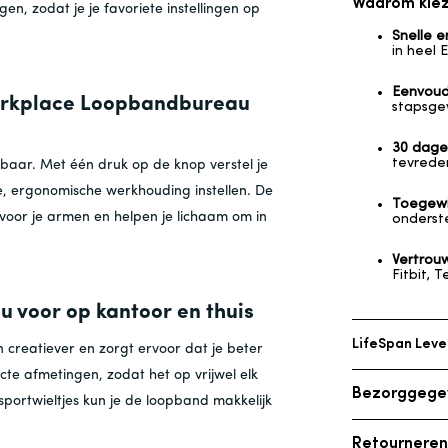
Waarom kie
n, zodat je je favoriete instellingen op
Snelle 
in heel
E
Eenvoud
 Workplace Loopbandbureau
stapsgew
30 dage
tevreden
elbaar. Met één druk op de knop verstel je
e, ergonomische werkhouding instellen. De
Toegew
oor je armen en helpen je lichaam om in
onderste
Vertrou
Fitbit, 
 voor op kantoor en thuis
LifeSpan Leve
 creatiever en zorgt ervoor dat je beter
e afmetingen, zodat het op vrijwel elk
A Een bewijs 
Bezorggege
sportwieltjes kun je de loopband makkelijk
welzijnsreis. 
zorgen ervoor 
We hebben mag
Retourneren