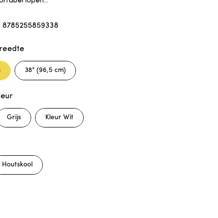
rtabel lopen...
8785255859338
:
reedte
)
38" (96,5 cm)
leur
Grijs
Kleur Wit
Houtskool