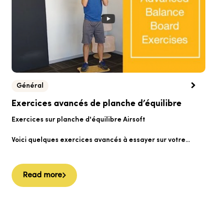
Général
E
Exercices avancés de planche d’équilibre
d
Exercices sur planche d'équilibre Airsoft
ex
Voici quelques exercices avancés à essayer sur votre...
Vo
v
Read more